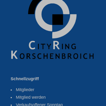
wordpress_test_cookie
et-reloaded-post-*
wp-settings-*
et-saved-post*
wp-settings-time-*
et-saving-post-*
ext_name
waveid
Schnellzugriff
Mitglieder
Mitglied werden
Verkaufsoffener Sonntag