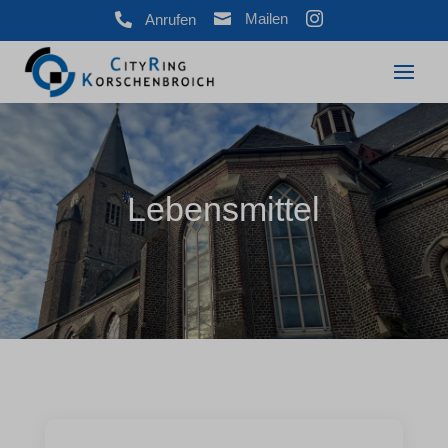



Mailen
Anrufen
Lebensmittel