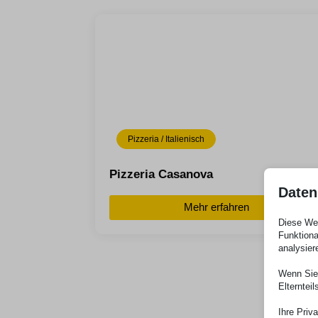
Pizzeria / Italienisch
Pizzeria Casanova
Daten
Mehr erfahren
Diese Web
Funktiona
analysier
Wenn Sie 
Elterntei
Ihre Priv