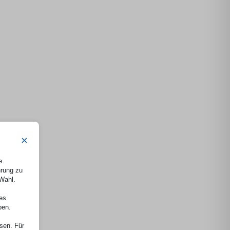
×
e
hrung zu
 Wahl.
nes
ben.
ssen. Für