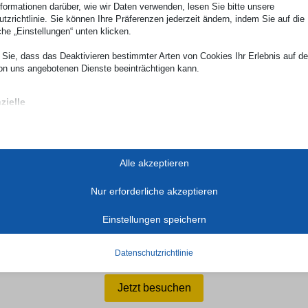
nformationen darüber, wie wir Daten verwenden, lesen Sie bitte unsere
tzrichtlinie. Sie können Ihre Präferenzen jederzeit ändern, indem Sie auf die
che „Einstellungen“ unten klicken.
Sie, dass das Deaktivieren bestimmter Arten von Cookies Ihr Erlebnis auf d
on uns angebotenen Dienste beeinträchtigen kann.
zielle
ielle Cookies und Dienste ermöglichen grundlegende Funktionen und sind für
gsgemäße Funktionieren der Website erforderlich. Diese Cookies und Dienste
 Zustimmung des Nutzers gemäß der DSGVO.
Details anzeigen
Alle akzeptieren
se
tik-Cookies sammeln Nutzungsinformationen, die uns Einblicke geben, wie un
2c
Nur erforderliche akzeptieren
er mit unserer Website interagieren.
_ASSISTANT
Details anzeigen
Einstellungen speichern
e_vary
e Dienste
t durch das Programm Inklusionscheck NRW
r-available-post-*
Kategorie umfasst alle Cookies, Domains und Dienste, die nicht in die andere
Datenschutzrichtlinie
schen Kategorien fallen oder nicht eindeutig kategorisiert wurden.
ecent-items-colors
Details anzeigen
ns
Jetzt besuchen
ie
-cookie