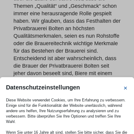
Themen „Qualität“ und „Geschmack“ schon
immer eine herausragende Rolle gespielt
haben. Wir glauben, dass das Festhalten der
Privatbrauerei Bolten an höchsten
Qualitätsmerkmalen, seien es nun Rohstoffe
oder die Brauereitechnik wichtige Merkmale
für das Bestehen der Brauerei sind.
Entscheidend ist aber wahrscheinlich, dass
die Brauer der Privatbrauerei Bolten seit
jeher davon beseelt sind, Biere mit einem
erstklassigen Geschmack herzustellen.
Datenschutzeinstellungen
×
Diese, in der heutigen Zeit, vielleicht etwas
schlicht anmutende Logik, dass ein Bier von
Diese Website verwendet Cookies, um Ihre Erfahrung zu verbessern.
erstklassiger Qualität sein muss und dem
Einige sind für die Funktionalität der Website unerlässlich, während
Endverbraucher schmecken muss, erweist
andere uns helfen, Ihre Nutzungserfahrung zu analysieren und zu
verbessern. Bitte überprüfen Sie Ihre Optionen und treffen Sie Ihre
sich im Rückblick als das wesentliche
Wahl.
Erfolgsgeheimnis der Brauerei, welches
Wenn Sie unter 16 Jahre alt sind, stellen Sie bitte sicher, dass Sie die
nunmehr seit über 700 Jahren trägt.