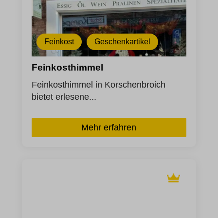
_lscache_vary
Details anzeigen
et-editor-available-post-*
Andere Dienste
Diese Kategorie umfasst alle Cookies, Domains und Dienste, die
_ga
et-pb-recent-items-colors
nicht in die anderen spezifischen Kategorien fallen oder nicht
_ga_*
Feinkost
Geschenkartikel
eindeutig kategorisiert wurden.
googtrans
Details anzeigen
mhcookie
Feinkosthimmel
PHPSESSID
av_lang
Feinkosthimmel in Korschenbroich
wfwaf-authcookie*
av_tunnel
bietet erlesene...
wordpress_logged_in_*
borlabs-cookie
wordpress_test_cookie
et-editing-post-*
Mehr erfahren
wp-settings-*
et-recommend-sync-post-*
wp-settings-time-*
et-reloaded-post-*
et-saved-post*
et-saving-post-*
ext_name
waveid