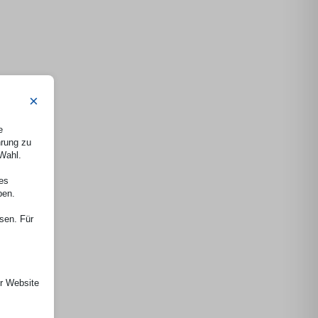
×
e
hrung zu
 Wahl.
nes
ben.
ssen. Für
er Website