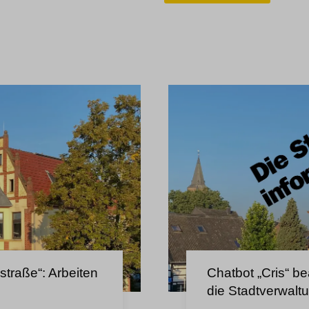
ded-post-*
ings-time-*
d-post*
g-post-*
me
straße“: Arbeiten
Chatbot „Cris“ b
die Stadtverwalt