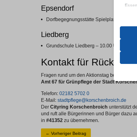
Essen
Epsendorf
Essenz
ordnun
Dorfbegegnungsstätte Spielplatz, Am Bild
keine
Liedberg
Analy
Statis
__6382
Grundschule Liedberg – 10.00 Uhr
Besuch
__TAG
Kontakt für Rückfrag
_lscach
Ander
et-edito
Diese 
_ga
Fragen rund um den Aktionstag beantwortet
spezifi
et-pb-r
_ga_*
Amt 67 für Grünpflege der Stadt Korsche
googtra
Telefon:
02182 5702 0
mhcook
av_lang
E-Mail:
stadtpflege@korschenbroich.de
PHPSE
av_tunn
Der
Cityring Korschenbroich
unterstützt d
wfwaf-a
borlabs
und ruft alle Bürgerinnen und Bürger dazu 
in
#41352
zu übernehmen.
wordpre
et-editi
wordpre
et-reco
←
Vorheriger Beitrag
wp-sett