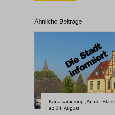
et-reloa
wp-sett
et-save
et-savin
Ähnliche Beiträge
ext_na
waveid
Kanalsanierung „An der Blank
ab 24. August