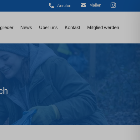



Mailen
Anrufen
glieder
News
Über uns
Kontakt
Mitglied werden
ch