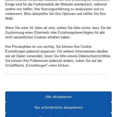
Einige sind für die Funktionalität der Website unerlässlich, während
Zentrale Lage: Sie finden uns gut erreichbar
andere uns helfen, Ihre Nutzungserfahrung zu analysieren und zu
an der Adresse An der alten Post 5.
verbessern. Bitte überprüfen Sie Ihre Optionen und treffen Sie Ihre
Wahl.
Finanzen einfach und flexibel – bei Ihrer
Wenn Sie unter 16 Jahre alt sind, stellen Sie bitte sicher, dass Sie die
Volksbank Erft eG.
Zustimmung eines Elternteils oder Erziehungsberechtigten für alle
nicht wesentlichen Cookies erhalten haben.
Ihre Privatsphäre ist uns wichtig. Sie können Ihre Cookie-
Einstellungen jederzeit anpassen. Für weitere Informationen darüber,
Weitere Unternehmensauflistungen
wie wir Daten verwenden, lesen Sie bitte unsere Datenschutzrichtlinie.
Sie können Ihre Präferenzen jederzeit ändern, indem Sie auf die
Schaltfläche „Einstellungen“ unten klicken.
Beachten Sie, dass das Deaktivieren bestimmter Arten von Cookies
Ihr Erlebnis auf der Website und die von uns angebotenen Dienste
beeinträchtigen kann.
Alle akzeptieren
Essenzielle
Essenzielle Cookies und Dienste ermöglichen grundlegende
Funktionen und sind für das ordnungsgemäße Funktionieren der
Banken/Sparkassen
Nur erforderliche akzeptieren
Website erforderlich. Diese Cookies und Dienste erfordern keine
Zustimmung des Nutzers gemäß der DSGVO.