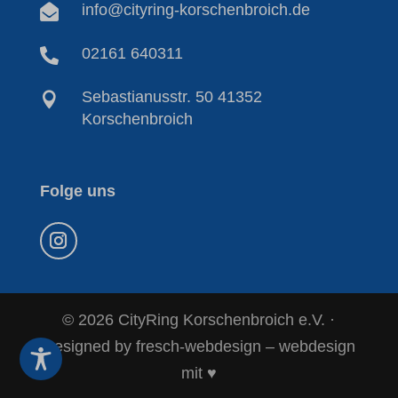
info@cityring-korschenbroich.de

02161 640311

Sebastianusstr. 50 41352

Korschenbroich
Folge uns
© 2026 CityRing Korschenbroich e.V. ·
Designed by fresch-webdesign – webdesign
mit ♥