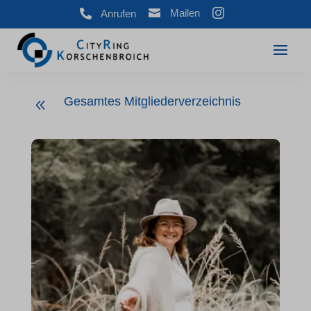



Mailen
Anrufen
Gesamtes Mitgliederverzeichnis
8