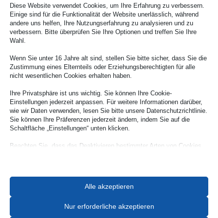
Diese Website verwendet Cookies, um Ihre Erfahrung zu verbessern.
nachhaltige Lösungen interessiert, findet auf
Einige sind für die Funktionalität der Website unerlässlich, während
der neuen Internetseite von Ulrike Freier
andere uns helfen, Ihre Nutzungserfahrung zu analysieren und zu
verbessern. Bitte überprüfen Sie Ihre Optionen und treffen Sie Ihre
weitere Informationen und den direkten
Wahl.
Kontakt.
Wenn Sie unter 16 Jahre alt sind, stellen Sie bitte sicher, dass Sie die
Zustimmung eines Elternteils oder Erziehungsberechtigten für alle
nicht wesentlichen Cookies erhalten haben.
Ihre Privatsphäre ist uns wichtig. Sie können Ihre Cookie-
Weitere Unternehmensauflistungen
Einstellungen jederzeit anpassen. Für weitere Informationen darüber,
wie wir Daten verwenden, lesen Sie bitte unsere Datenschutzrichtlinie.
Sie können Ihre Präferenzen jederzeit ändern, indem Sie auf die
Schaltfläche „Einstellungen“ unten klicken.
Beachten Sie, dass das Deaktivieren bestimmter Arten von Cookies
Ihr Erlebnis auf der Website und die von uns angebotenen Dienste
beeinträchtigen kann.
Alle akzeptieren
Essenzielle
Essenzielle Cookies und Dienste ermöglichen grundlegende
Imbiss / Schnellgastronomie
Funktionen und sind für das ordnungsgemäße Funktionieren der
Nur erforderliche akzeptieren
Website erforderlich. Diese Cookies und Dienste erfordern keine