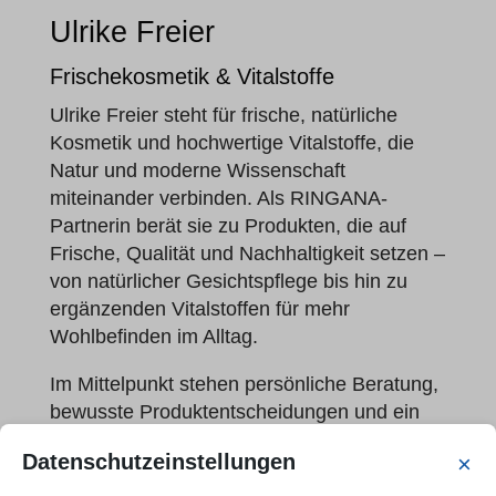
Ulrike Freier
Frischekosmetik & Vitalstoffe
Ulrike Freier steht für frische, natürliche
Kosmetik und hochwertige Vitalstoffe, die
Natur und moderne Wissenschaft
miteinander verbinden. Als RINGANA-
Partnerin berät sie zu Produkten, die auf
Frische, Qualität und Nachhaltigkeit setzen –
von natürlicher Gesichtspflege bis hin zu
ergänzenden Vitalstoffen für mehr
Wohlbefinden im Alltag.
Im Mittelpunkt stehen persönliche Beratung,
bewusste Produktentscheidungen und ein
ganzheitlicher Blick auf Gesundheit, Pflege
Datenschutzeinstellungen
×
und Lebensstil. Wer sich für frische
Kosmetik, natürliche Inhaltsstoffe und