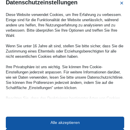
Datenschutzeinstellungen
×
Filou Exclusive Mode Regina
Block GmbH
Diese Website verwendet Cookies, um Ihre Erfahrung zu verbessern.
Einige sind für die Funktionalität der Website unerlässlich, während
– freundliche und kompetente
andere uns helfen, Ihre Nutzungserfahrung zu analysieren und zu
Beratung...
verbessern. Bitte überprüfen Sie Ihre Optionen und treffen Sie Ihre
Wahl.
Wenn Sie unter 16 Jahre alt sind, stellen Sie bitte sicher, dass Sie die
Mehr erfahren
Zustimmung eines Elternteils oder Erziehungsberechtigten für alle
nicht wesentlichen Cookies erhalten haben.
Ihre Privatsphäre ist uns wichtig. Sie können Ihre Cookie-
Einstellungen jederzeit anpassen. Für weitere Informationen darüber,
wie wir Daten verwenden, lesen Sie bitte unsere Datenschutzrichtlinie.
Sie können Ihre Präferenzen jederzeit ändern, indem Sie auf die
Schaltfläche „Einstellungen“ unten klicken.
Beachten Sie, dass das Deaktivieren bestimmter Arten von Cookies
Ihr Erlebnis auf der Website und die von uns angebotenen Dienste
Geschenkartikel
Lotto-Annahme
beeinträchtigen kann.
Schreibwaren
Alle akzeptieren
Essenzielle
Essenzielle Cookies und Dienste ermöglichen grundlegende