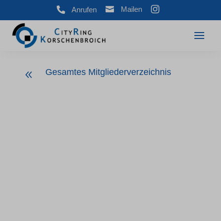



Mailen
Anrufen
Gesamtes Mitgliederverzeichnis
8