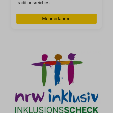
wp-settings-time-*
traditionsreiches...
et-reloaded-post-*
et-saved-post*
Mehr erfahren
et-saving-post-*
ext_name
waveid